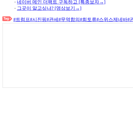
·
네이버 메인 더팩트 구독하고 [특종보자→]
·
그곳이 알고싶냐? [영상보기→]
#트럼프
#시진핑
#관세
#무역합의
#희토류
#스위스제네바
#