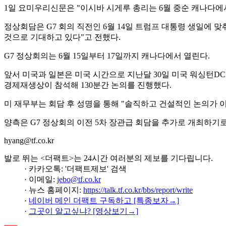
1일 요미우리신문은 "이시바 시게루 총리는 6월 중순 캐나다에
정상회담은 G7 회의 직전인 6월 14일 트럼프 대통령 생일에 
것으로 기대하고 있다"고 전했다.
G7 정상회의는 6월 15일부터 17일까지 캐나다에서 열린다.
앞서 미국과 일본은 미국 시간으로 지난달 30일 미국 워싱턴DC
경제재생상이 참석해 130분간 논의를 진행했다.
미 재무부는 회담 후 성명을 통해 "솔직하고 건설적인 논의가 
양측은 G7 정상회의 이전 5차 장관급 회담을 추가로 개최하기로
hyang@tf.co.kr
발로 뛰는 <더팩트>는 24시간 여러분의 제보를 기다립니다.
· 카카오톡: '더팩트제보' 검색
· 이메일:
jebo@tf.co.kr
· 뉴스 홈페이지:
https://talk.tf.co.kr/bbs/report/write
·
네이버 메인 더팩트 구독하고 [특종보자→]
·
그곳이 알고싶냐? [영상보기→]