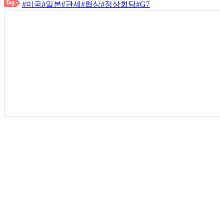
#미국
#일본
#관세
#협상
#정상회담
#G7