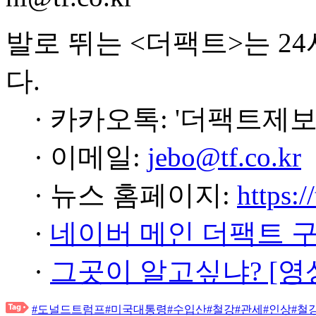
발로 뛰는 <더팩트>는 2
다.
· 카카오톡: '더팩트제보
· 이메일:
jebo@tf.co.kr
· 뉴스 홈페이지:
https:/
·
네이버 메인 더팩트 
·
그곳이 알고싶냐? [영
#도널드트럼프
#미국대통령
#수입산
#철강
#관세
#인상
#철