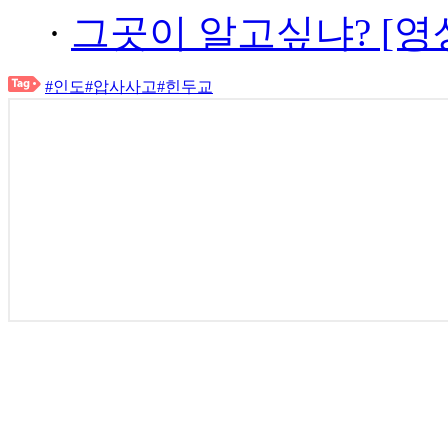
·
그곳이 알고싶냐? [영
#인도
#압사사고
#힌두교