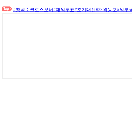
#황덕준크로스오버
#재외투표
#조기대선
#해외동포
#외부