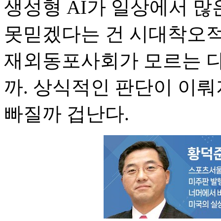
생성형 AI가 일상에서 많
못믿겠다는 건 시대착오적
재외동포사회가 모르는 다
까. 상식적인 판단이 이
빠질까 겁난다.