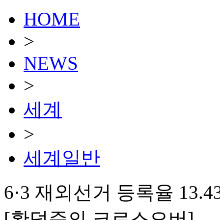
HOME
>
NEWS
>
세계
>
세계일반
6·3 재외선거 등록율 13.4
[황덕준의 크로스오버]