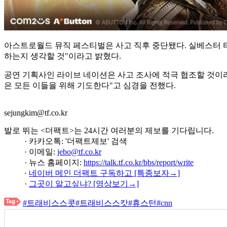
아스트로월드 뮤직 페스티벌은 사고 직후 중단됐다. 실베스터 터
하는지 생각할 것"이라고 밝혔다.
공연 기획사인 라이브 네이션은 사고 조사에 적극 협조할 것이라
은 모든 이들을 위해 기도한다"고 심경을 전했다.
sejungkim@tf.co.kr
발로 뛰는 <더팩트>는 24시간 여러분의 제보를 기다립니다.
· 카카오톡: '더팩트제보' 검색
· 이메일:
jebo@tf.co.kr
· 뉴스 홈페이지:
https://talk.tf.co.kr/bbs/report/write
·
네이버 메인 더팩트 구독하고 [특종보자→]
·
그곳이 알고싶냐? [영상보기→]
#트래비스스콧
#트래비스스캇
#휴스턴
#cnn