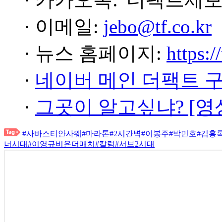
· 이메일:
jebo@tf.co.kr
· 뉴스 홈페이지:
https:/
·
네이버 메인 더팩트 
·
그곳이 알고싶냐? [영
#사바스티안사웨
#마라톤
#2시간벽
#이봉주
#박민호
#김홍
너시대
#이영규비욘더매치
#칼럼
#서브2시대