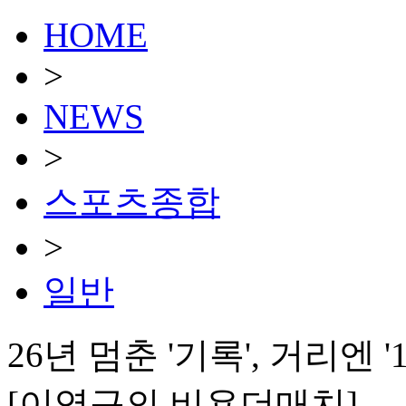
HOME
>
NEWS
>
스포츠종합
>
일반
26년 멈춘 '기록', 거리엔 '
[이영규의 비욘더매치]