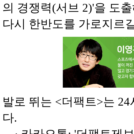
의 경쟁력(서브 2)'을 도
다시 한반도를 가로지르길
발로 뛰는 <더팩트>는 2
다.
· 카카오톡: '더팩트제보