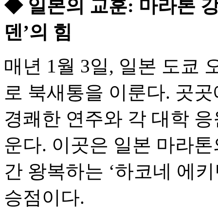
◆ 일본의 교훈: 마라톤 강
덴’의 힘
매년 1월 3일, 일본 도
로 북새통을 이룬다. 곳
경쾌한 연주와 각 대학 응
운다. 이곳은 일본 마라톤
간 왕복하는 ‘하코네 에키
승점이다.