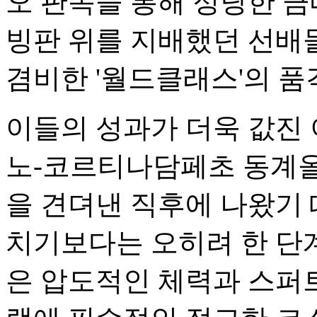
오 판독을 통해 정당한 금
빙판 위를 지배했던 선배
겸비한 '월드클래스'의 품
이들의 성과가 더욱 값진 
노-코르티나담페초 동계
을 견뎌낸 직후에 나왔기 
치기보다는 오히려 한 단
은 압도적인 체력과 스퍼트