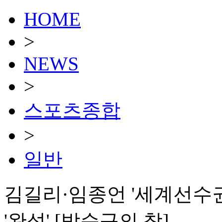
HOME
>
NEWS
>
스포츠종합
>
일반
김길리·임종언 '세계선수권 
'완성' [박순규의 창]