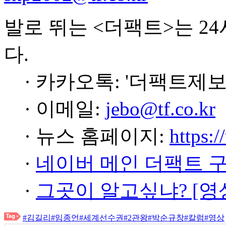
발로 뛰는 <더팩트>는 2
다.
· 카카오톡: '더팩트제보
· 이메일:
jebo@tf.co.kr
· 뉴스 홈페이지:
https:/
·
네이버 메인 더팩트 
·
그곳이 알고싶냐? [영
#김길리
#임종언
#세계선수권
#2관왕
#박순규창
#칼럼
#영상