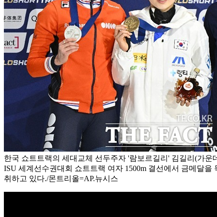
한국 쇼트트랙의 세대교체 선두주자 '람보르길리' 김길리(가운데)가
ISU 세계선수권대회 쇼트트랙 여자 1500m 결선에서 금메달을
취하고 있다./몬트리올=AP.뉴시스