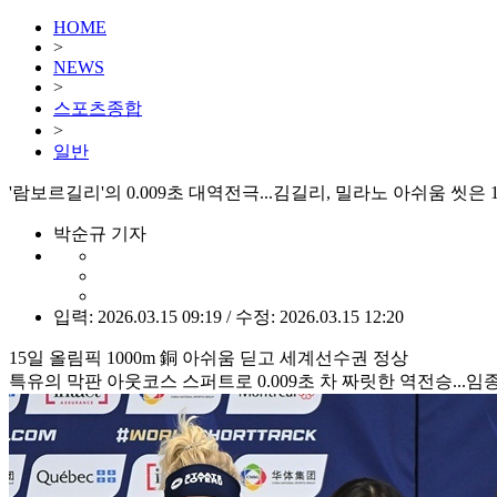
HOME
>
NEWS
>
스포츠종합
>
일반
'람보르길리'의 0.009초 대역전극...김길리, 밀라노 아쉬움 씻은 1
박순규 기자
입력: 2026.03.15 09:19 / 수정: 2026.03.15 12:20
15일 올림픽 1000m 銅 아쉬움 딛고 세계선수권 정상
특유의 막판 아웃코스 스퍼트로 0.009초 차 짜릿한 역전승...임