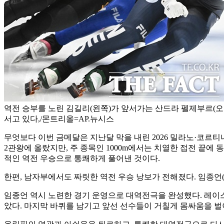
역전 승부를 노린 김길리(왼쪽)가 앞서가는 산드라 펠제부르(오
서고 있다,/몬트리올=AP.뉴시스
무엇보다 이번 금메달은 지난달 막을 내린 2026 밀라노·코르티
2관왕에 올랐지만, 주 종목인 1000m에서는 치열한 접전 끝에 
적인 역전 우승으로 통쾌하게 풀어낸 것이다.
한편, 남자부에서도 짜릿한 역전 우승 낭보가 전해졌다. 임종언(1
임종언 역시 노련한 경기 운영으로 대역전극을 완성했다. 레이스
았다. 마지막 바퀴를 남기고 앞선 선수들이 거칠게 몸싸움을 벌