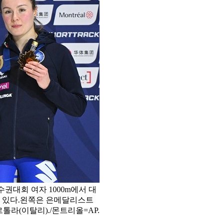
선수권대회 여자 1000m에서 대
 있다.왼쪽은 은메달리스트
톨라(이탈리)./몬트리올=AP.