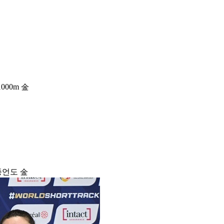
000m 金
종언도 金