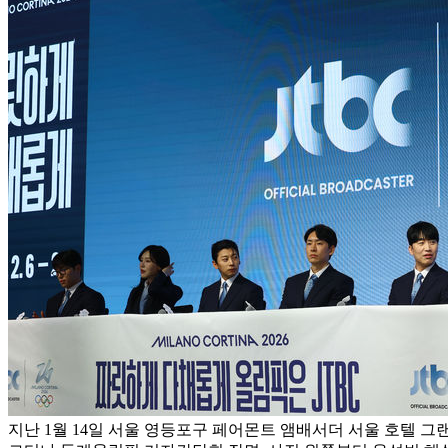
지난 1월 14일 서울 영등포구 페어몬트 앰배서더 서울 호텔 그랜드