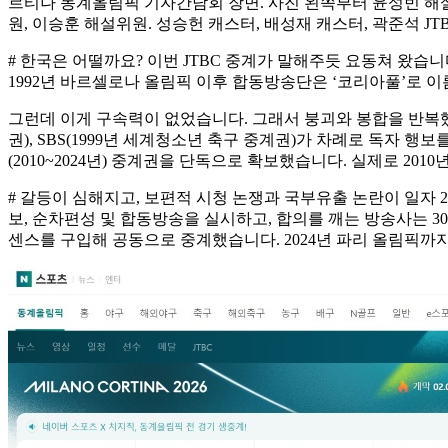
르티나 동계올림픽 기자간담회 장면. 사진 왼쪽부터 윤성빈 해
원, 이승훈 해설위원. 성승헌 캐스터, 배성재 캐스터, 곽준석 JT
# 한국은 어떨까요? 이번 JTBC 중계가 말해주듯 요동쳐 왔습
1992년 바르셀로나 올림픽 이후 합동방송단은 ‘코리아풀’로 이
그런데 이게 구속력이 없었습니다. 그래서 붕괴와 봉합을 반복했습니
권), SBS(1999년 세계청소년 축구 중계권)가 차례로 독자 행보
(2010~2024년) 중계권을 단독으로 확보했습니다. 실제로 2
# 갈등이 심해지고, 보편적 시청 논쟁과 국부유출 논란이 일자 2011
보, 순차편성 및 합동방송을 실시하고, 합의를 깨는 방송사는 3
센스를 구입해 공동으로 중계했습니다. 2024년 파리 올림픽까