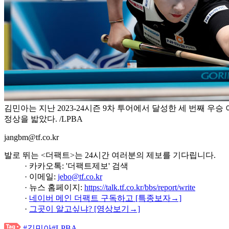
김민아는 지난 2023-24시즌 9차 투어에서 달성한 세 번째 우승 
정상을 밟았다. /LPBA
jangbm@tf.co.kr
발로 뛰는 <더팩트>는 24시간 여러분의 제보를 기다립니다.
· 카카오톡: '더팩트제보' 검색
· 이메일:
jebo@tf.co.kr
· 뉴스 홈페이지:
https://talk.tf.co.kr/bbs/report/write
·
네이버 메인 더팩트 구독하고 [특종보자→]
·
그곳이 알고싶냐? [영상보기→]
#김민아
#LPBA