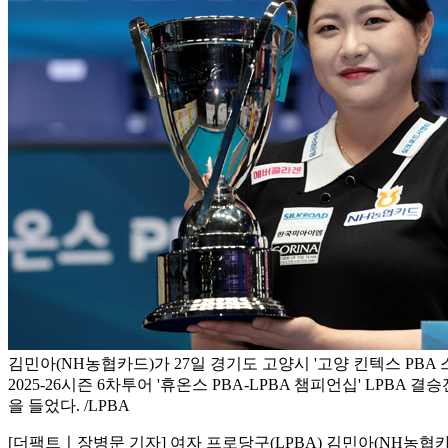
김민아(NH농협카드)가 27일 경기도 고양시 '고양 킨텍스 PBA
2025-26시즌 6차투어 '휴온스 PBA-LPBA 챔피언십' LPBA
을 들었다. /LPBA
[더팩트ㅣ장병문 기자] 여자 프로당구(LPBA) 김민아(NH농