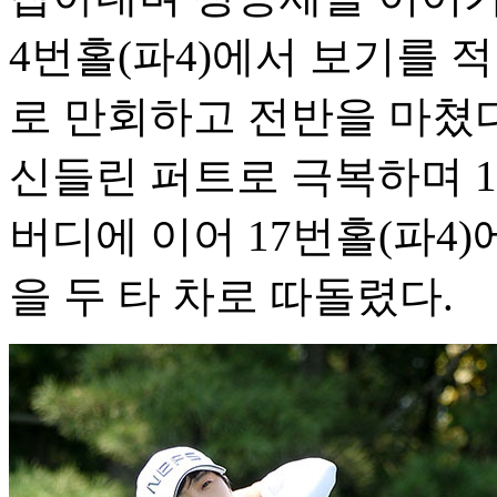
4번홀(파4)에서 보기를 적
로 만회하고 전반을 마쳤
신들린 퍼트로 극복하며 12
버디에 이어 17번홀(파4)
을 두 타 차로 따돌렸다.