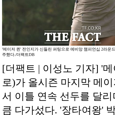
'메이저 퀸' 전인지가 신들린 퍼팅으로 에비앙 챔피언십 2라운드
주했다./더팩트DB
[더팩트 | 이성노 기자] '
로)가 올시즌 마지막 메
서 이틀 연속 선두를 달리
큼 다가섰다. '장타여왕' 