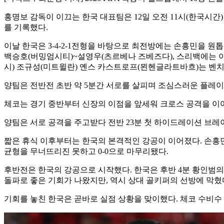
홍명보 감독이 이끄는 한국 대표팀은 12일 오전 11시(한국시간)
를 기록했다.
이날 한국은 3-4-2-1전형을 바탕으로 최전방에는 손흥민을
백승호(버밍엄시티)~설영우(츠르베나 즈베즈다), 스리백에는 이
시) 조규성(미트윌란) 옌스 카스트로프(묀헨글라트바흐)는 벤
양팀은 전반전 초반 약 5분간 서로를 살피며 조심스러운 플레이
체코는 경기 중반부터 신장의 이점을 앞세워 크로스 공격을 이
양팀은 서로 공격을 주고받다 전반 23분 첫 하이드레이션 브레
짧은 휴식 이후부터는 한국의 본격적인 강공이 이어졌다. 손흥민은
균형을 무너뜨리진 못하고 0-0으로 마무리됐다.
후반전은 한국의 강공으로 시작했다. 한국은 후반 4분 황인범의 
돌파로 좋은 기회가 나왔지만, 역시 상대 골키퍼의 선방에 막혔
기회를 놓친 한국은 곧바로 실점 상황을 맞이했다. 체코 수비수