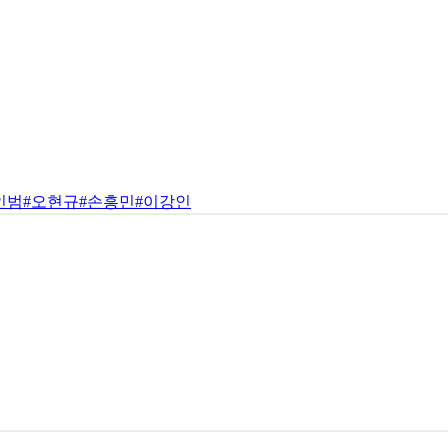
인범
#오현규
#손흥민
#이강인