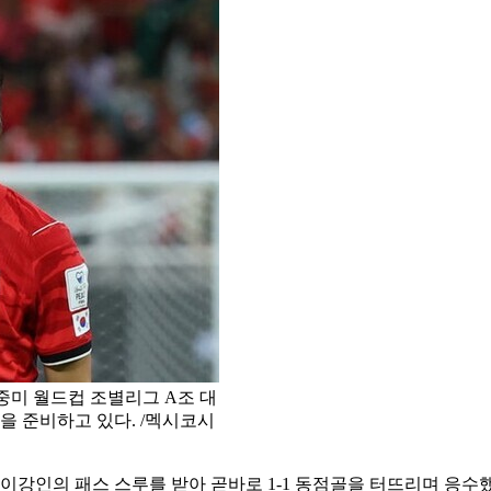
북중미 월드컵 조별리그 A조 대
 준비하고 있다. /멕시코시
 이강인의 패스 스루를 받아 곧바로 1-1 동점골을 터뜨리며 응수