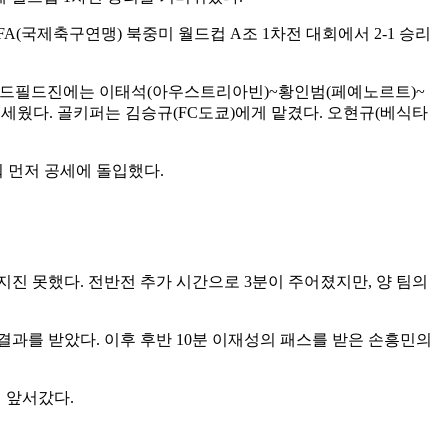
A(국제축구연맹) 북중미 월드컵 A조 1차전 대회에서 2-1 승리
 미드필드진에는 이태석(아우스트리아빈)~황인범(페예노르트)~
세웠다. 골키퍼는 김승규(FC도쿄)에게 맡겼다. 오현규(베식타
 먼저 공세에 돌입했다.
지진 못했다. 전반전 추가 시간으로 3분이 주어졌지만, 양 팀의
결과를 받았다. 이후 후반 10분 이재성의 패스를 받은 손흥민의
 앞서갔다.