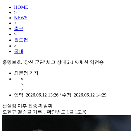
HOME
>
NEWS
>
축구
>
월드컵
>
국내
홍명보호, '장신 군단' 체코 상대 2-1 짜릿한 역전승
최문정 기자
입력: 2026.06.12 13:26 / 수정: 2026.06.12 14:29
선실점 이후 집중력 발휘
오현규 결승골 기록…황인범도 1골 1도움