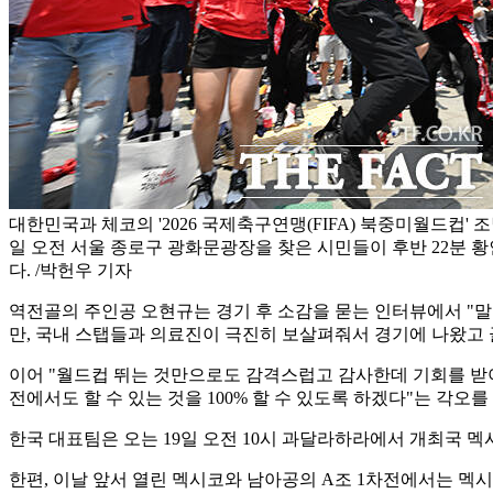
대한민국과 체코의 '2026 국제축구연맹(FIFA) 북중미월드컵' 조
일 오전 서울 종로구 광화문광장을 찾은 시민들이 후반 22분 
다. /박헌우 기자
역전골의 주인공 오현규는 경기 후 소감을 묻는 인터뷰에서 "말로
만, 국내 스탭들과 의료진이 극진히 보살펴줘서 경기에 나왔고 
이어 "월드컵 뛰는 것만으로도 감격스럽고 감사한데 기회를 받아
전에서도 할 수 있는 것을 100% 할 수 있도록 하겠다"는 각오를
한국 대표팀은 오는 19일 오전 10시 과달라하라에서 개최국 멕
한편, 이날 앞서 열린 멕시코와 남아공의 A조 1차전에서는 멕시