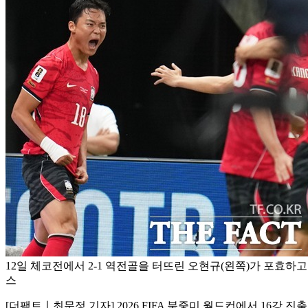
12일 체코전에서 2-1 역전골을 터뜨린 오현규(왼쪽)가 포효하고
스
[더팩트ㅣ최문정 기자] 2026 FIFA 북중미 월드컵에서 16강