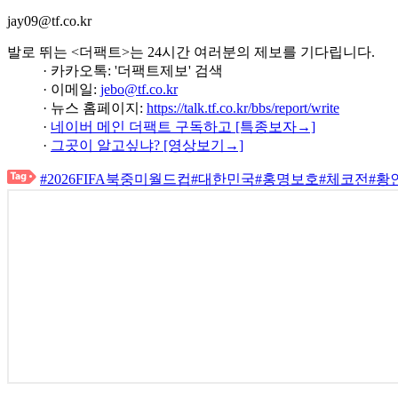
jay09@tf.co.kr
발로 뛰는 <더팩트>는 24시간 여러분의 제보를 기다립니다.
· 카카오톡: '더팩트제보' 검색
· 이메일:
jebo@tf.co.kr
· 뉴스 홈페이지:
https://talk.tf.co.kr/bbs/report/write
·
네이버 메인 더팩트 구독하고 [특종보자→]
·
그곳이 알고싶냐? [영상보기→]
#2026FIFA북중미월드컵
#대한민국
#홍명보호
#체코전
#황