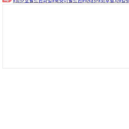
#최순호월드컵파일
#북중미월드컵
#박태준
#외부필자
#칼