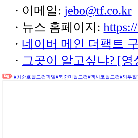
· 이메일:
jebo@tf.co.kr
· 뉴스 홈페이지:
https:/
·
네이버 메인 더팩트 
·
그곳이 알고싶냐? [영
#최순호월드컵파일
#북중미월드컵
#멕시코월드컵
#외부필