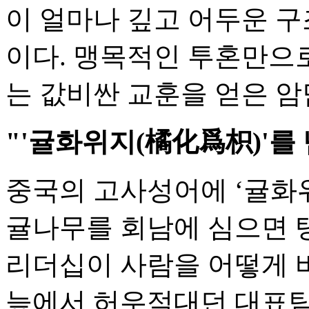
이 얼마나 깊고 어두운 
이다. 맹목적인 투혼만으로
는 값비싼 교훈을 얻은 암
"'귤화위지(橘化爲枳)'를 
중국의 고사성어에 ‘귤화위
귤나무를 회남에 심으면 
리더십이 사람을 어떻게 
늪에서 허우적대던 대표팀은