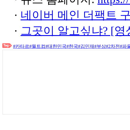
·
네이버 메인 더팩트 
·
그곳이 알고싶냐? [영
#카타르
#월트컵
#대한민국
#한국
#김민재
#부상
#2차전
#파