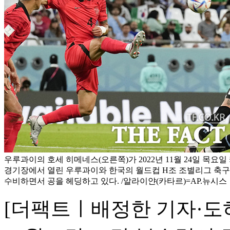
우루과이의 호세 히메네스(오른쪽)가 2022년 11월 24일 목요
경기장에서 열린 우루과이와 한국의 월드컵 H조 조별리그 축
수비하면서 공을 헤딩하고 있다. /알라이얀(카타르)=AP.뉴시스
[더팩트ㅣ배정한 기자·도하