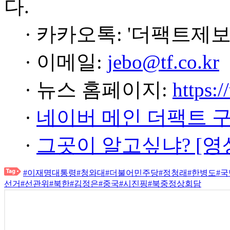
다.
· 카카오톡: '더팩트제보
· 이메일:
jebo@tf.co.kr
· 뉴스 홈페이지:
https:/
·
네이버 메인 더팩트 
·
그곳이 알고싶냐? [영
#이재명대통령
#청와대
#더불어민주당
#정청래
#한병도
#
선거
#선관위
#북한
#김정은
#중국
#시진핑
#북중정상회담