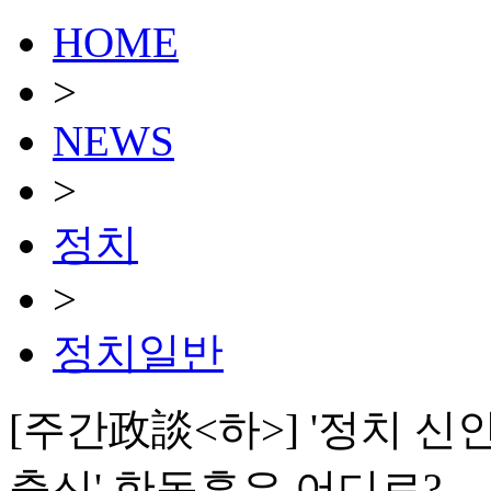
HOME
>
NEWS
>
정치
>
정치일반
[주간政談<하>] '정치 신
출신' 한동훈은 어디로?