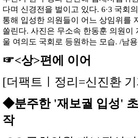
다며 신경전을 벌이고 있다. 6·3 국
통해 입성한 의원들이 어느 상임위를 
쏠린다. 사진은 무소속 한동훈 의원이 
울 여의도 국회로 등원하는 모습. /남
☞<상>편에 이어
[더팩트ㅣ정리=신진환 기
◆분주한 '재보궐 입성' 
작