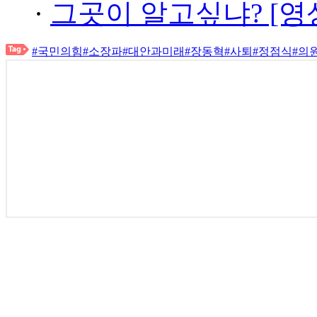
·
그곳이 알고싶냐? [영
#국민의힘
#소장파
#대안과미래
#장동혁
#사퇴
#정점식
#의