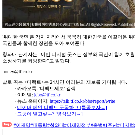
'위대한 국민'은 각자 자리에서 묵묵히 대한민국을 이끌어온 위
국민들과 함께한 장면을 모아 보여준다.
청와대 관계자는 "이번 디지털 굿즈는 정부와 국민이 함께 호흡
소장하기를 희망한다"고 말했다.
honey@tf.co.kr
발로 뛰는 <더팩트>는 24시간 여러분의 제보를 기다립니다.
· 카카오톡: '더팩트제보' 검색
· 이메일:
jebo@tf.co.kr
· 뉴스 홈페이지:
https://talk.tf.co.kr/bbs/report/write
·
네이버 메인 더팩트 구독하고 [특종보자→]
·
그곳이 알고싶냐? [영상보기→]
#이재명
#대통령
#청와대
#이재명정부
#출범
#1주년
#디지털