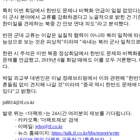
특히 이번 회담에서 한반도 문제나 비핵화 언급이 일절 없었다는
이 군사 분야에서 교류를 강화하겠다고 노골적으로 밝힌 건 기존
한미일을 견제하는 북중 간 안보 연대 의도"라고 분석했다.
반면 군대 교류는 이같은 실질적 협력이 아니라 북러 밀착에 
능성으로 보는 것은 피상적"이라며 "속내는 북러 군사 밀착으로
한편 시 주석은 이번 북중 정상회담에서 한반도 문제와 비핵화를 아예
문제를 언급했고, 2019년 6월 회담 때에도 이를 모두 거론했
다.
박일 외교부 대변인은 이날 정례브리핑에서 이와 관련해 "한반
흔들림 없이 견지해 나갈 것"이라며 "중국 역시 한반도 문제에
있다"고 밝혔다.
js8814@tf.co.kr
발로 뛰는 <더팩트>는 24시간 여러분의 제보를 기다립니다.
· 카카오톡: '더팩트제보' 검색
· 이메일:
jebo@tf.co.kr
· 뉴스 홈페이지:
https://talk.tf.co.kr/bbs/report/write
·
네이버 메인 더팩트 구독하고 [특종보자→]