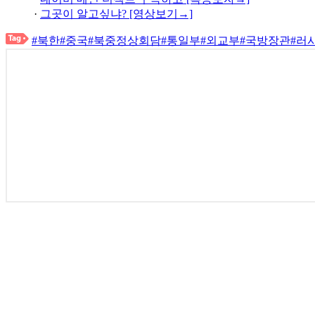
·
그곳이 알고싶냐? [영상보기→]
#북한
#중국
#북중정상회담
#통일부
#외교부
#국방장관
#러