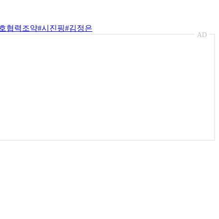
우호협력조약
#시진핑
#김정은
AD