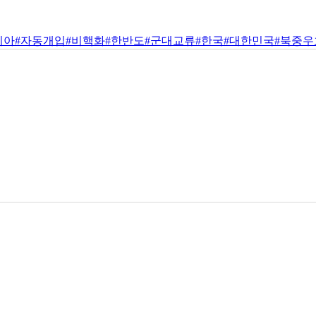
시아
#자동개입
#비핵화
#한반도
#군대교류
#한국
#대한민국
#북중