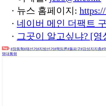
· 뉴스 홈페이지:
https:/
·
네이버 메인 더팩트 
·
그곳이 알고싶냐? [영
#장동혁
#재선거
#지방선거
#책임론
#돌파구
#강성지지층
#
명대통령