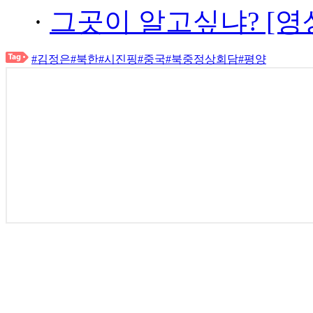
·
그곳이 알고싶냐? [영
#김정은
#북한
#시진핑
#중국
#북중정상회담
#평양