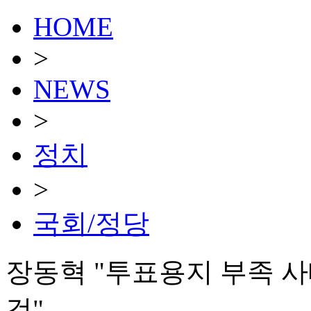
HOME
>
NEWS
>
정치
>
국회/정당
장동혁 "투표용지 부족 
것"