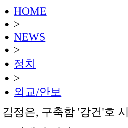
HOME
>
NEWS
>
정치
>
외교/안보
김정은, 구축함 '강건'호