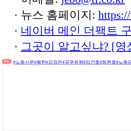
· 뉴스 홈페이지:
https:/
·
네이버 메인 더팩트 
·
그곳이 알고싶냐? [영
#노동신문
#북한
#김정은
#국무위원
#강건호
#최현호
#노동