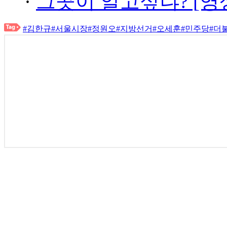
·
그곳이 알고싶냐? [영
#김한규
#서울시장
#정원오
#지방선거
#오세훈
#민주당
#더