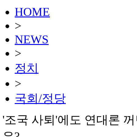
HOME
>
NEWS
>
정치
>
국회/정당
'조국 사퇴'에도 연대론 
은?