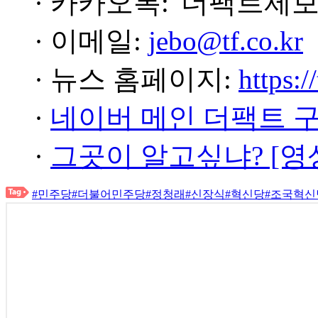
· 카카오톡: '더팩트제보
· 이메일:
jebo@tf.co.kr
· 뉴스 홈페이지:
https:/
·
네이버 메인 더팩트 
·
그곳이 알고싶냐? [영
#민주당
#더불어민주당
#정청래
#신장식
#혁신당
#조국혁신