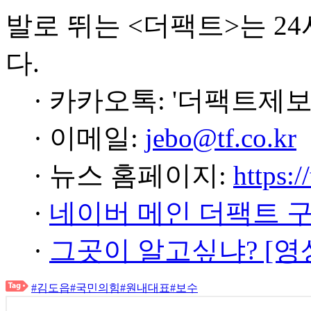
발로 뛰는 <더팩트>는 2
다.
· 카카오톡: '더팩트제보
· 이메일:
jebo@tf.co.kr
· 뉴스 홈페이지:
https:/
·
네이버 메인 더팩트 
·
그곳이 알고싶냐? [영
#김도읍
#국민의힘
#원내대표
#보수