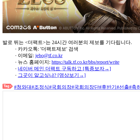
발로 뛰는 <더팩트>는 24시간 여러분의 제보를 기다립니다.
· 카카오톡: '더팩트제보' 검색
· 이메일:
jebo@tf.co.kr
· 뉴스 홈페이지:
https://talk.tf.co.kr/bbs/report/write
·
네이버 메인 더팩트 구독하고 [특종보자→]
·
그곳이 알고싶냐? [영상보기→]
#청와대
#조정식
#국회의장
#국회의장단
#후반기
#선출
#축