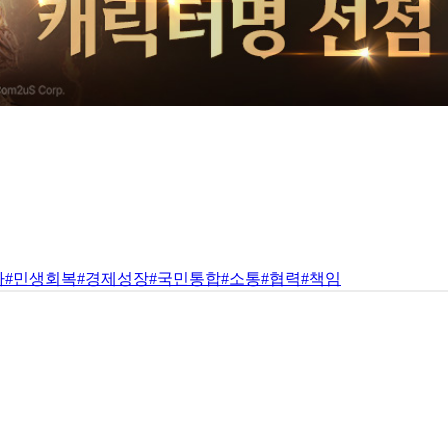
하
#민생회복
#경제성장
#국민통합
#소통
#협력
#책임