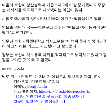
아울러 북한이 생산능력이 기존보다 2배 이상 증가했다고 주장한
는 메시지를 의도적으로 내보냈다는 의견이 많다.
시점도 예사롭지 않다. 현재 미국과 이란 간 핵협상이 진행되는
임을출 경남대 극동문제연구소 교수는 "핵물질 생산 능력이 5년
했다"고 평가했다.
양무진 북한대학원대학교 석좌교수는 "비핵화 문제가 북미간 협
히 하고자 하는 의도도 내포했다"고 설명했다.
정부는 북한이 핵보유국 지위를 적극적으로 부각하고 있다고 평
장을 보여준 것"이라고 말했다.
upjsy@tf.co.kr
발로 뛰는 <더팩트>는 24시간 여러분의 제보를 기다립니다.
· 카카오톡: '더팩트제보' 검색
· 이메일:
jebo@tf.co.kr
· 뉴스 홈페이지:
https://talk.tf.co.kr/bbs/report/write
·
네이버 메인 더팩트 구독하고 [특종보자→]
·
그곳이 알고싶냐? [영상보기→]