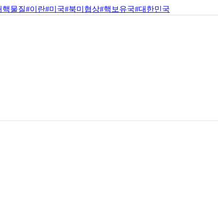
새핵물질
#이란
#미국
#북미협상
#핵보유국
#대한민국