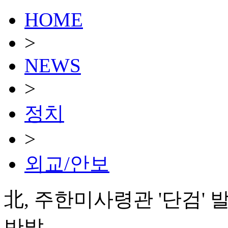
HOME
>
NEWS
>
정치
>
외교/안보
北, 주한미사령관 '단검' 
반발