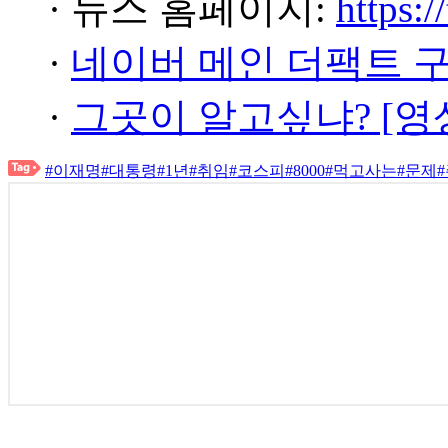
· 뉴스 홈페이지:
https:/
·
네이버 메인 더팩트 
·
그곳이 알고싶냐? [영
#이재명
#대통령
#1년
#취임
#코스피
#8000
#먹고사는
#문제