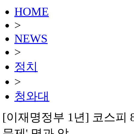
HOME
>
NEWS
>
정치
>
청와대
[이재명정부 1년] 코스피 8
문제' 명과 암