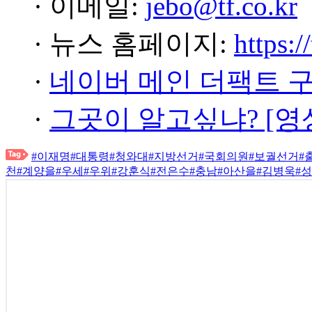
· 이메일:
jebo@tf.co.kr
· 뉴스 홈페이지:
https:/
·
네이버 메인 더팩트 
·
그곳이 알고싶냐? [영
#이재명
#대통령
#청와대
#지방선거
#국회의원
#보궐선거
#
천
#계양을
#우세
#우위
#강훈식
#전은수
#충남
#아산을
#김병욱
#