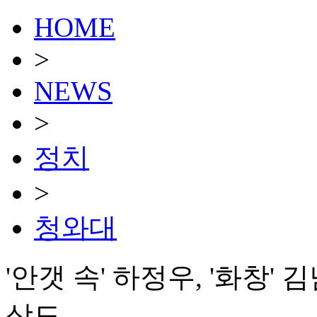
HOME
>
NEWS
>
정치
>
청와대
'안갯 속' 하정우, '화창
상도