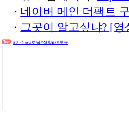
·
네이버 메인 더팩트 
·
그곳이 알고싶냐? [영
#민주당
#호남
#정청래
#투표