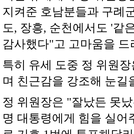
지켜준 호남분들과 구례군민
도, 장흥, 순천에서도 '같
감사했다"고 고마움을 드
특히 유세 도중 정 위원장
며 친근감을 강조해 눈길을
정 위원장은 "잘났든 못났
명 대통령에게 힘을 실어주