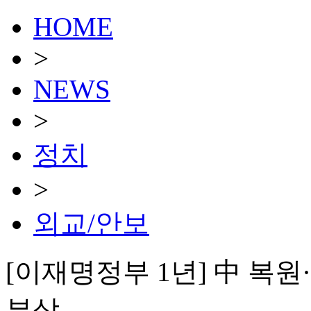
HOME
>
NEWS
>
정치
>
외교/안보
[이재명정부 1년] 中 복
부상