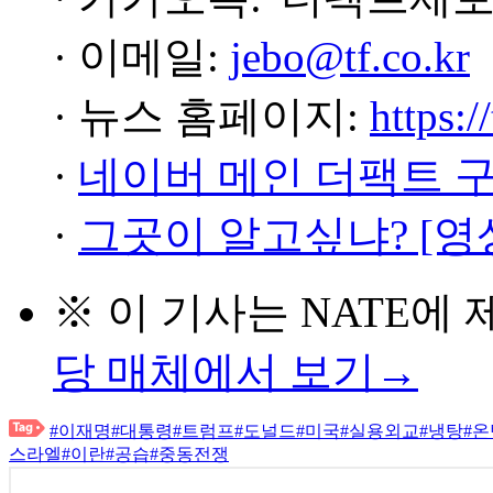
· 이메일:
jebo@tf.co.kr
· 뉴스 홈페이지:
https:/
·
네이버 메인 더팩트 
·
그곳이 알고싶냐? [영
※ 이 기사는
NATE
에 
당 매체에서 보기→
#이재명
#대통령
#트럼프
#도널드
#미국
#실용외교
#냉탕
#온
스라엘
#이란
#공습
#중동전쟁