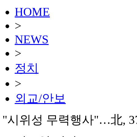
HOME
>
NEWS
>
정치
>
외교/안보
"시위성 무력행사"…北, 3