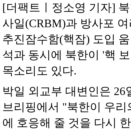
[더팩트ㅣ정소영 기자] 
사일(CRBM)과 방사포 여
추진잠수함(핵잠) 도입 
석과 동시에 북한이 '핵 
목소리도 있다.
박일 외교부 대변인은 2
브리핑에서 "북한이 우리
에 호응해 줄 것을 다시 