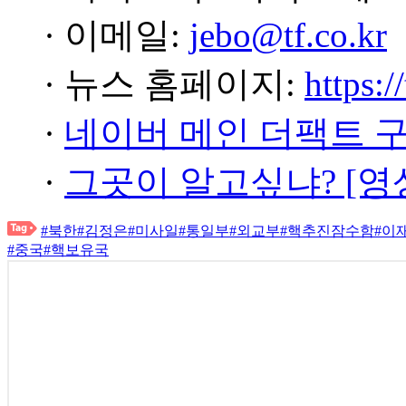
· 이메일:
jebo@tf.co.kr
· 뉴스 홈페이지:
https:/
·
네이버 메인 더팩트 
·
그곳이 알고싶냐? [영
#북한
#김정은
#미사일
#통일부
#외교부
#핵추진잠수함
#이
#중국
#핵보유국