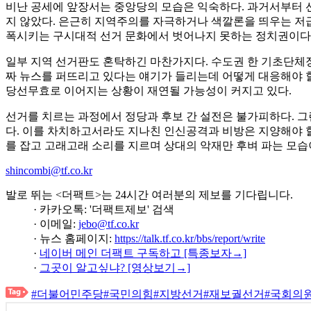
비난 공세에 앞장서는 중앙당의 모습은 익숙하다. 과거서부터 선
지 않았다. 은근히 지역주의를 자극하거나 색깔론을 띄우는 저급
폭시키는 구시대적 선거 문화에서 벗어나지 못하는 정치권이다
일부 지역 선거판도 혼탁하긴 마찬가지다. 수도권 한 기초단체장
짜 뉴스를 퍼뜨리고 있다는 얘기가 들리는데 어떻게 대응해야 할
당선무효로 이어지는 상황이 재연될 가능성이 커지고 있다.
선거를 치르는 과정에서 정당과 후보 간 설전은 불가피하다. 그
다. 이를 차치하고서라도 지나친 인신공격과 비방은 지양해야 할
를 잡고 고래고래 소리를 지르며 상대의 악재만 후벼 파는 모습
shincombi@tf.co.kr
발로 뛰는 <더팩트>는 24시간 여러분의 제보를 기다립니다.
· 카카오톡: '더팩트제보' 검색
· 이메일:
jebo@tf.co.kr
· 뉴스 홈페이지:
https://talk.tf.co.kr/bbs/report/write
·
네이버 메인 더팩트 구독하고 [특종보자→]
·
그곳이 알고싶냐? [영상보기→]
#더불어민주당
#국민의힘
#지방선거
#재보궐선거
#국회의