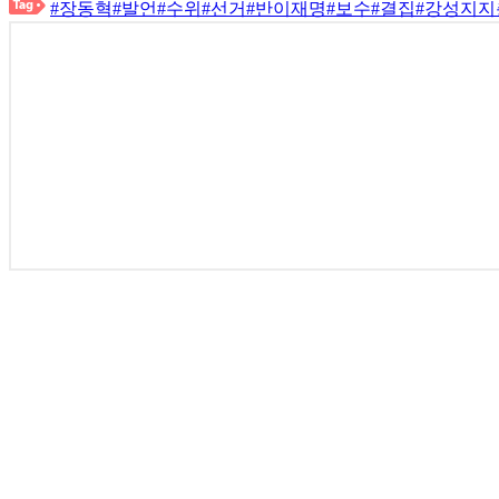
#장동혁
#발언
#수위
#선거
#반이재명
#보수
#결집
#강성지지