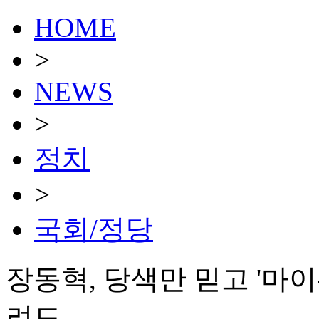
HOME
>
NEWS
>
정치
>
국회/정당
장동혁, 당색만 믿고 '마
려도