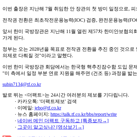
이번 출장은 지난해 7월 취임한 안 장관의 첫 방미 일정으로, 
전작권 전환은 최초작전운용능력(IOC) 검증, 완전운용능력(FOC
앞서 한미 국방장관은 지난해 11월 열린 제57차 한미안보협의회
가게 된다.
정부는 오는 2028년을 목표로 전작권 전환을 추진 중인 것으로
의제로 다뤄질 것"이라고 말했다.
이번 한미 국방장관 회담에서는 한국형 핵추진잠수함 도입 문제 
"미 측에서 일정 부분 연료 지원을 해주면 (건조 등) 과정을 밟
subin7134@tf.co.kr
발로 뛰는 <더팩트>는 24시간 여러분의 제보를 기다립니다.
· 카카오톡: '더팩트제보' 검색
· 이메일:
jebo@tf.co.kr
· 뉴스 홈페이지:
https://talk.tf.co.kr/bbs/report/write
·
네이버 메인 더팩트 구독하고 [특종보자→]
·
그곳이 알고싶냐? [영상보기→]