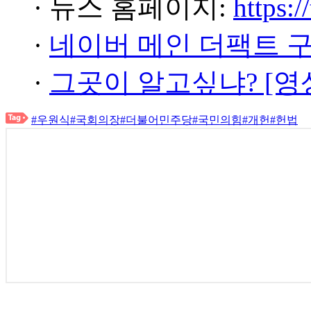
· 뉴스 홈페이지:
https:/
·
네이버 메인 더팩트 
·
그곳이 알고싶냐? [영
#우원식
#국회의장
#더불어민주당
#국민의힘
#개헌
#헌법