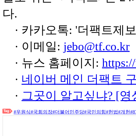
다.
· 카카오톡: '더팩트제보
· 이메일:
jebo@tf.co.kr
· 뉴스 홈페이지:
https:/
·
네이버 메인 더팩트 
·
그곳이 알고싶냐? [영
#우원식
#국회의장
#더불어민주당
#국민의힘
#헌법
#개헌
#