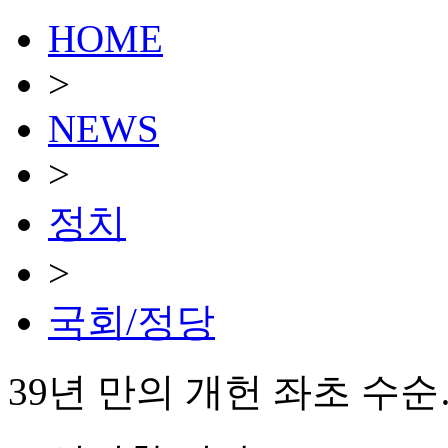
HOME
>
NEWS
>
정치
>
국회/정당
39년 만의 개헌 좌초 수순