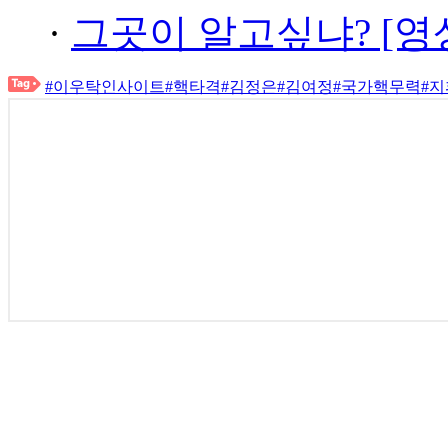
·
그곳이 알고싶냐? [영
#이우탁인사이트
#핵타격
#김정은
#김여정
#국가핵무력
#