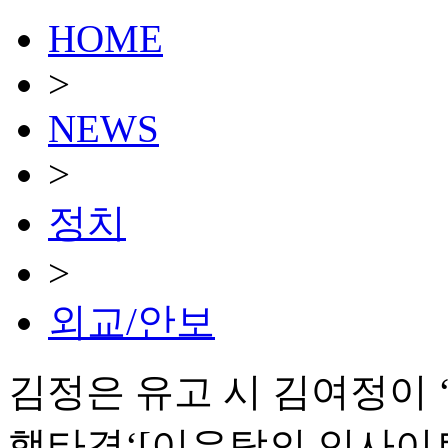
HOME
>
NEWS
>
정치
>
외교/안보
김정은 유고 시 김여정이 ‘
핵타격‘[이우탁의 인사이