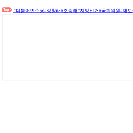
#더불어민주당
#정청래
#조승래
#지방선거
#국회의원
#재