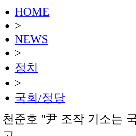
HOME
>
NEWS
>
정치
>
국회/정당
천준호 "尹 조작 기소는 
고