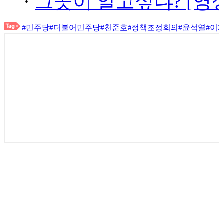
·
그곳이 알고싶냐? [영
#민주당
#더불어민주당
#천준호
#정책조정회의
#윤석열
#