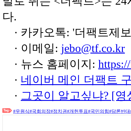
발로 뛰는 <더팩트>는 2
다.
· 카카오톡: '더팩트제보
· 이메일:
jebo@tf.co.kr
· 뉴스 홈페이지:
https:/
·
네이버 메인 더팩트 
·
그곳이 알고싶냐? [영
#우원식
#국회의장
#정치권
#개헌투표
#국민의힘
#당론반대