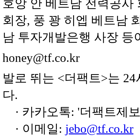
호앙 안 베트남 전력공사 
회장, 풍 꽝 히엡 베트남 
남 투자개발은행 사장 등
honey@tf.co.kr
발로 뛰는 <더팩트>는 2
다.
· 카카오톡: '더팩트제보
· 이메일:
jebo@tf.co.kr