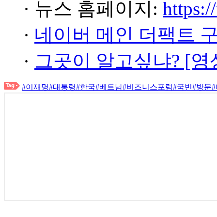
· 뉴스 홈페이지:
https:/
·
네이버 메인 더팩트 
·
그곳이 알고싶냐? [영
#이재명
#대통령
#한국
#베트남
#비즈니스포럼
#국빈
#방문