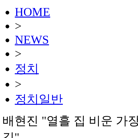
HOME
>
NEWS
>
정치
>
정치일반
배현진 "열흘 집 비운 
길"