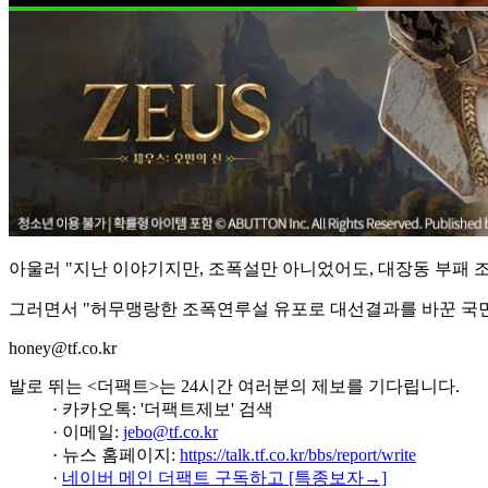
아울러 "지난 이야기지만, 조폭설만 아니었어도, 대장동 부패 조작
그러면서 "허무맹랑한 조폭연루설 유포로 대선결과를 바꾼 국
honey@tf.co.kr
발로 뛰는 <더팩트>는 24시간 여러분의 제보를 기다립니다.
· 카카오톡: '더팩트제보' 검색
· 이메일:
jebo@tf.co.kr
· 뉴스 홈페이지:
https://talk.tf.co.kr/bbs/report/write
·
네이버 메인 더팩트 구독하고 [특종보자→]