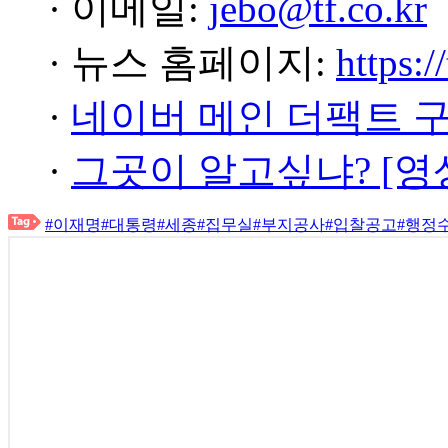
· 이메일:
jebo@tf.co.kr
· 뉴스 홈페이지:
https:/
·
네이버 메인 더팩트 
·
그곳이 알고싶냐? [영
#이재명
#대통령
#세종
#집무실
#부지공사
#입찰공고
#행정