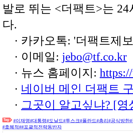
발로 뛰는 <더팩트>는 2
다.
· 카카오톡: '더팩트제보
· 이메일:
jebo@tf.co.kr
· 뉴스 홈페이지:
https:/
·
네이버 메인 더팩트 
·
그곳이 알고싶냐? [영
#이재명
#대통령
#도날드
#투스크
#폴란드
#총리
#공식방한
#호혜적
#
#포괄적전략동반자